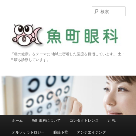
検
索
『瞳の健康』をテーマに 地域に密着した医療を目指しています。 土・
日曜も診察しています。
メインメニュー
ホーム
魚町眼科について
コンタクトレンズ
近 視
メインコンテンツへ移動
サブコンテンツへ移動
オルソケラトロジー
眼瞼下垂
アンチエイジング