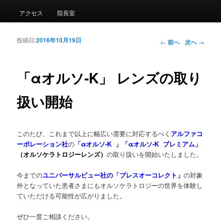
アクセス
院長室
投稿日:
2016年10月19日
投稿ナビゲー
←
前へ
次へ
→
ション
「αオルソ-K」 レンズの取り
扱い開始
このたび、これまで以上に幅広い需要に対応するべく
アルファコ
ーポレーション社
の
「αオルソ-K 」「αオルソ-K プレミアム」
（オルソケラトロジーレンズ）
の取り扱いを開始いたしました。
今までの
ユニバーサルビュー社の「ブレスオーコレクト」
の対象
外となっていた患者さまにもオルソケラトロジーの世界を体験し
ていただける可能性が広がりました。
ぜひ一度ご相談ください。